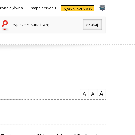
trona główna
mapa serwisu
wysoki kontrast
wpisz szukaną frazę
A
A
A