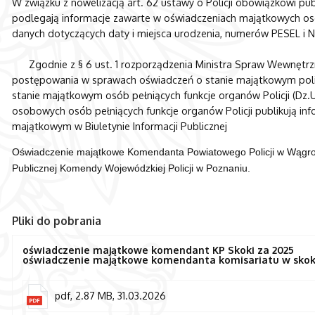
W związku z nowelizacją art. 62 ustawy o Policji obowiązkowi publ
podlegają informacje zawarte w oświadczeniach majątkowych osó
danych dotyczących daty i miejsca urodzenia, numerów PESEL i NI
Zgodnie z § 6 ust. 1 rozporządzenia Ministra Spraw Wewnętrznych
postępowania w sprawach oświadczeń o stanie majątkowym poli
stanie majątkowym osób pełniących funkcje organów Policji (Dz.U.
osobowych osób pełniących funkcje organów Policji publikują inf
majątkowym w Biuletynie Informacji Publicznej
Oświadczenie majątkowe Komendanta Powiatowego Policji w Wągrow
Publicznej
Komendy Wojewódzkiej Policji w Poznaniu.
Pliki do pobrania
oświadczenie majątkowe komendant KP Skoki za 2025
oświadczenie majątkowe komendanta komisariatu w skok
pdf, 2.87 MB, 31.03.2026